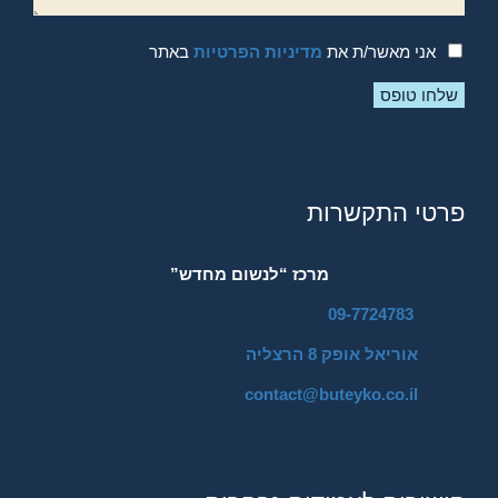
אני מאשר/ת את
מדיניות הפרטיות
באתר
פרטי התקשרות
מרכז “לנשום מחדש”
09-7724783
אוריאל אופק 8 הרצליה
contact@buteyko.co.il