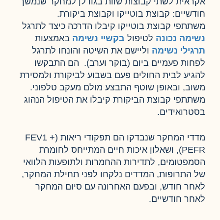
אקראית לשתי קבוצות שוות בגודלן למחקר שנמשך
חודשיים: קבוצת בוטייקו וקבוצת ביקורת.
משתתפי קבוצת בוטייקו קיבלו הדרכה כיצד לתרגל
נשימה נכונה
לטיפול
בקשיי נשימה
באמצעות
תרגילי נשימה
וליישם את השיטה והונחו לתרגל
לפחות פעמיים ביום (בוקר וערב). הם התבקשו
להגיע לבית החולים פעם בשבוע לביקורת ולמסירת
משוב, ובאופן שוטף התבצע מולם מעקב טלפוני.
משתתפי קבוצת הביקורת קיבלו את הטיפול הנהוג
בסטרואידים.
מדדי המחקר שנבדקו הם תפקודי ריאות (FEV1 +
PEFR), ושאלון איכות חיים המתייחס לחומרת
הסמפטומים, לתדירות ההחמרות ולתופעות הלוואי
של התרופות, המדדים נלקחו לפני תחילת המחקר,
לאחר חודש, ובפעם האחרונה עם סיום המחקר
לאחר חודשיים.