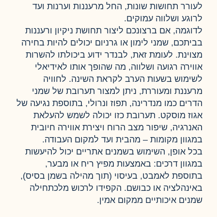
לעורר תחושות שונות, החל מרעננות וערנות ועד
לרוגע ושלווה עמוקים.
לדוגמה, אם ברצונכם ליצור תחושת ניקיון ורעננות
בביתכם, שמני לימון או גרניום יכולים להיות בחירה
מצוינת. לעומת זאת, לבנדר ידוע ביכולתו להשרות
אווירה רגועה ושלווה, מה שהופך אותו לאידיאלי
לשימוש בשעות הערב לקראת השינה. לחוויה
מרעננת ומעוררת, ניתן למצור תערובת של שמני
הדרים כמו מנדרינה, תפוז ונרולי, בתוספת נגיעה של
אגוז מוסקט. תערובת כזו יכולה לשמש להעלאת
האנרגיה, שיפור מצב הרוח ויצירת אווירה חיובית
במגוון מקומות – מהבית ועד למקום העבודה.
בכל אופן, השימוש בשמנים אתריים יכול להיעשות
במגוון דרכים: באמצעות מפיץ ריח או מבער,
בתוספת לאמבט, בעיסוי (תוך מהילה בשמן בסיס),
באינהלציה או כבושם. הקפידו לרכוש מלכתחילה
שמנים איכותיים ממקום אמין.