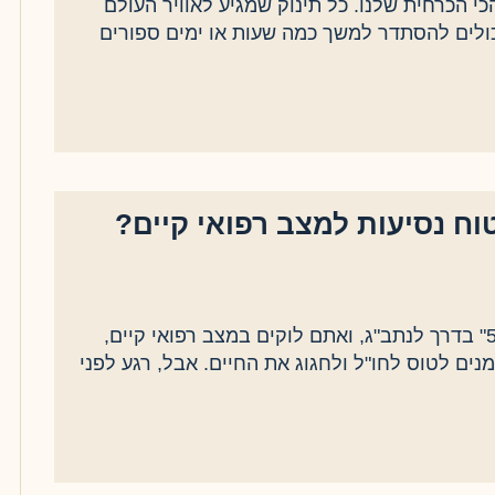
י הכרחית שלנו. כל תינוק שמגיע לאוויר העולם
יכולים להסתדר למשך כמה שעות או ימים ספורים
וח נסיעות למצב רפואי קיים?
אם גם לכם בא לזמזם "טיסה 5325" בדרך לנתב"ג, ואתם לוקים במצב רפואי קיים,
נים לטוס לחו"ל ולחגוג את החיים. אבל, רגע לפני