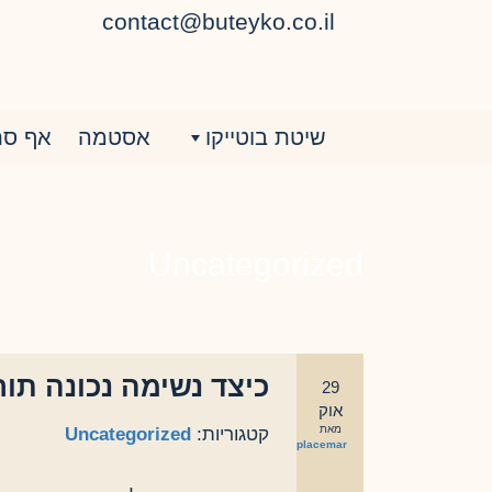
ילוג
contact@buteyko.co.il
תוכן
שיטת בוטייקו
אסטמה
אף סת
Uncategorized
כיצד נשימה נכונה תו
29
אוק
מאת
קטגוריות:
Uncategorized
eplacemar