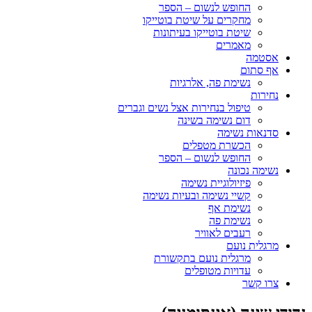
החופש לנשום – הספר
מחקרים על שיטת בוטייקו
שיטת בוטייקו בעיתונות
מאמרים
אסטמה
אף סתום
נשימת פה, אלרגיות
נחירות
טיפול בנחירות אצל נשים וגברים
דום נשימה בשינה
סדנאות נשימה
הכשרת מטפלים
החופש לנשום – הספר
נשימה נכונה
פיזיולוגיית נשימה
קשיי נשימה ובעיות נשימה
נשימת אף
נשימת פה
רעבים לאוויר
מרגלית נועם
מרגלית נועם בתקשורת
עדויות מטופלים
צרו קשר