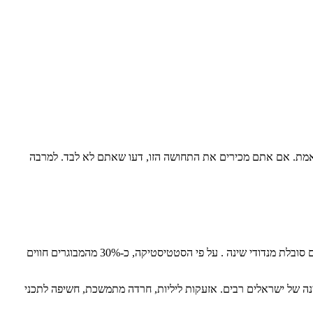
 באמת. אם אתם מכירים את התחושה הזו, דעו שאתם לא לבד. למרבה
נדודי שינה הם אחד מההפרעות הבריאותיות הנפוצות ביותר בעולם המערבי. על פי ארגון הבריאות העולמי (WHO), כשליש מהאוכלוסייה הבוגרת בעולם סובלת מנדודי שינה . על פי הסטטיסטיקה, כ-30% מהמבוגרים חווים
על איכות השינה של ישראלים רבים. אזעקות ליליות, חרדה מתמשכת, חשיפה לתכני