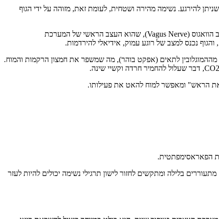
ניתן להירגע. נשימה מהירה ושטחית, לעומת זאת, מזוהה על ידי הגוף
כדי להירדם ולשמור על שינה איכותית, יש צורך במעבר מעוררות לרגיעה. נשימה איטית ועמוקה (ובעיקר נשימה סרעפתית) מפעילה באופן ישיר את עצב הוואגוס (Vagus Nerve), שהוא העצב הראשי של המערכת
קו, מובילה לעלייה מבוקרת ורצויה ברמות ה-CO2 בדם. רמה אופטימלית של CO2 חיונית לשחרור חמצן מההמוגלובין לתאים (אפקט בוהר), מה שמשפר את חמצון הרקמות והמוח.
 את הראש" ומאפשר למוח להאט את פעילותו.
אם מתעוררים בלילה ומתקשים לחזור לישון תרגילי נשימה יכולים להיות לעזר