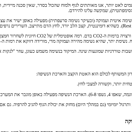
ים לאט יותר, אנו מאותתים לגוף ולמוח שהכול בסדר, שאין סכנה מיידית, וש
סימפתטית), שמקשה עלינו להירדם.
נשימה איטית ויעילה, במיוחד בשיטות כמו בוטיי
ות טורדניות שמונעות שינה. המיקוד בנשימה משמש כעוגן, עוזר "לנקות
רון המשותף לכולם הוא האטת הקצב והארכת הנשיפה:
חית יותר, וקשורה למצבי לחץ.
המערכת הפאראסימפתטית.
תי, ותרגול יומיומי (גם במהלך היום) מחזק את יכולת הגוף להגיב להרפיה. גם 