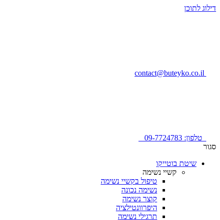
דילוג לתוכן
contact@buteyko.co.il
טלפון: 09-7724783
סגור
שיטת בוטייקו
קשיי נשימה
טיפול בקשיי נשימה
נשימה נכונה
קוצר נשימה
היפרוונטילציה
תרגילי נשימה