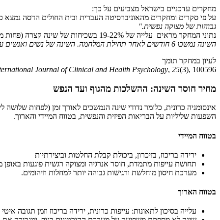
מחקרים עדכניים בישראל מצביעים על כך:
על פי סקרים ומחקרים מהאוניברסיטה העברית ובית החולים הדסה נמצא כ
גבוהות של מצוקה נפשית
."
נתוני המחקר מראים עלייה של 19-22% בשכיחות של שינה קצרה (פחות מ-6 שעות/לילה), עלייה של 16-19% בנדודי שינה קליניים, ועלייה של 4-5% בשימוש בתרופות שינה בהשוואה ללפני המלחמה
השינה נמשכו 6 חודשים לאחר תחילת המלחמה. השינה של נשים ואנשים עם חשיפה רבה יותר לטראומה נפגעה במיוחד
לעיון במחקר תומך
ternational Journal of Clinical and Health Psychology
,
25
(3), 100596
מחיר חוסר השינה: ההשלכות מהגוף ועד הנפש
אינסומניה כרונית, כלומר נדודי שינה הנמשכים לאורך זמן (לפחות שלושה
השפעות שליליות על הבריאות הפיזית והנפשית, בטווח המיידי והארוך.
בטווח המיידי
ירידה בריכוז, בזיכרון, ביכולת קבלת החלטות וביצירתיות
תחושת עייפות מתמדת, חוסר אנרגיה ומצוקה רגשית פוגעות באופן מש
מערכת חיסון מוחלשת ורגישות גבוהה יותר למחלות וזיהומים.
בטווח הארוך
עלייה בסיכון לתאונות: עייפות כרונית, ירידה בריכוז וזמן תגובה אי
שינה לא מספקת משפיעה על מערכת ההורמונים בגוף, ומגבירה את רמ