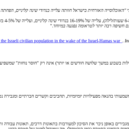
י
"
האוכלוסייה האזרחית בישראל חוותה עלייה בנדודי שינה קליניים
,
הפחתה מ
."
 the Israeli civilian population in the wake of the Israel-Hamas war
.
In
 לילות בשבוע במשך שלושה חודשים או יותר) אינה רק "חוסר נוחות" שמשפיע
מעותי בהנאה מפעילויות יומיומיות, תחביבים וקשרים חברתיים ומגבירה נטי
טי מגבירים באופן ניכר את הסיכון למעורבות בתאונות דרכים, תאונות עבודה ו
ות הורמוני הסטרס (כמו קורטיזול), מה שמוביל למצב של סטרס כרוני.