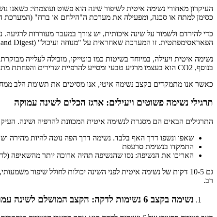
העיקרון מאחורי נשימה איטית לשיפור שינה הוא פשוט ועוצמתי: כשאנו נושמ
כסימן למתח או סכנה, ומפעילה את מערכת ה"הילחם או ברח" (המערכת ה
הפאראסימפתטית. זו המערכת שאחראית על "מנוחה ועיכול" (Rest and Digest). כשהיא דומיננטית, קצב הלב יורד, לחץ הדם מתייצב, השרירים נרפים, והגוף נכנס למצב של רוגע עמוק, אידיאלי להירדמות.
בנוסף, CO2 הוא בעצמו מרגיע טבעי ומסייע להרפיית שרירים והפחתת מתח. נשימת יתר, שהיא נשימה מהירה ועמוקה מדי, מורידה דווקא את רמות ה-CO2, דבר שעלול להחמיר חרדה וקשיי שינה.
כאשר אנו מתמקדים בקצב נשימה איטי, אנו מסיטים את תשומת הלב ממחשב
תרגילי נשימה פשוטים ויעילים: ארגז הכלים לשינה עמוקה
התרגילים הבאים הם מסגרת לנשימה איטית המכוונת להרפיה ושינה. העיק
שאפו ונשפו דרך האף בלבד. נשימה דרך הפה נוטה להיות מהירה ושט
התמקדו בנשימת סרעפת
האריכו את הנשיפה: נסו שהנשיפה תהיה ארוכה יותר מהשאיפה (לדוגמה, שאפו 4, נשפו 6-8). הארכת הנשיפה מפעילה באופן מוגבר את 
גם 10-5 דקות של נשימה איטית לפני השינה יכולות לחולל שיפור משמעו
רב.
נשימה בקצב 6 נשימות לדקה: הקצב המושלם לשינה עמוקה