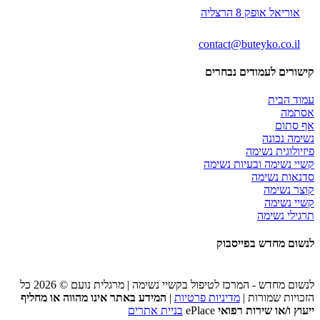
אוריאל אופק 8 הרצליה
contact@buteyko.co.il
קישורים לעמודים נבחרים
עמוד הבית
אסתמה
אף סתום
נשימה נכונה
פיזיולוגית נשימה
קשיי נשימה ובעיות נשימה
סדנאות נשימה
קוצר נשימה
קשיי נשימה
תרגילי נשימה
לנשום מחדש בפייסבוק
לנשום מחדש - המרכז לטיפול בקשיי נשימה | מרגלית נועם © 2026 כל
הזכויות שמורות |
מדיניות פרטיות
|
המידע באתר אינו מהווה או מחליף
ייעוץ ו/או שירות רפואי
ePlace
בניית אתרים