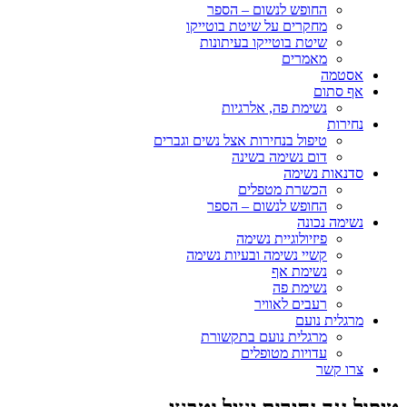
החופש לנשום – הספר
מחקרים על שיטת בוטייקו
שיטת בוטייקו בעיתונות
מאמרים
אסטמה
אף סתום
נשימת פה, אלרגיות
נחירות
טיפול בנחירות אצל נשים וגברים
דום נשימה בשינה
סדנאות נשימה
הכשרת מטפלים
החופש לנשום – הספר
נשימה נכונה
פיזיולוגיית נשימה
קשיי נשימה ובעיות נשימה
נשימת אף
נשימת פה
רעבים לאוויר
מרגלית נועם
מרגלית נועם בתקשורת
עדויות מטופלים
צרו קשר