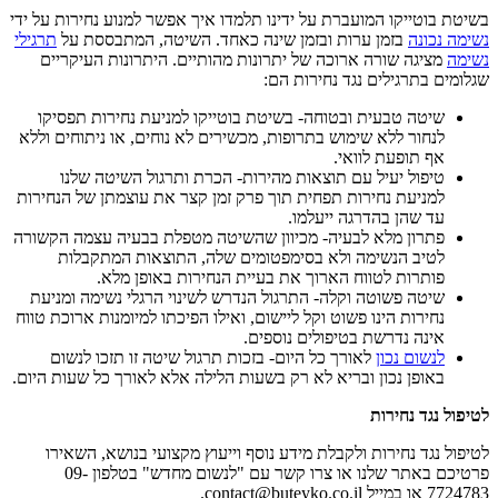
בשיטת בוטייקו המועברת על ידינו תלמדו איך אפשר למנוע נחירות על ידי
נשימה נכונה
בזמן ערות ובזמן שינה כאחד. השיטה, המתבססת על
תרגילי
נשימה
מציגה שורה ארוכה של יתרונות מהותיים. היתרונות העיקריים
שגלומים בתרגילים נגד נחירות הם:
שיטה טבעית ובטוחה- בשיטת בוטייקו למניעת נחירות תפסיקו
לנחור ללא שימוש בתרופות, מכשירים לא נוחים, או ניתוחים וללא
אף תופעת לוואי.
טיפול יעיל עם תוצאות מהירות- הכרת ותרגול השיטה שלנו
למניעת נחירות תפחית תוך פרק זמן קצר את עוצמתן של הנחירות
עד שהן בהדרגה ייעלמו.
פתרון מלא לבעיה- מכיוון שהשיטה מטפלת בבעיה עצמה הקשורה
לטיב הנשימה ולא בסימפטומים שלה, התוצאות המתקבלות
פותרות לטווח הארוך את בעיית הנחירות באופן מלא.
שיטה פשוטה וקלה- התרגול הנדרש לשינוי הרגלי נשימה ומניעת
נחירות הינו פשוט וקל ליישום, ואילו הפיכתו למיומנות ארוכת טווח
אינה נדרשת בטיפולים נוספים.
לנשום נכון
לאורך כל היום- בזכות תרגול שיטה זו תזכו לנשום
באופן נכון ובריא לא רק בשעות הלילה אלא לאורך כל שעות היום.
לטיפול נגד נחירות
לטיפול נגד נחירות ולקבלת מידע נוסף וייעוץ מקצועי בנושא, השאירו
פרטיכם באתר שלנו או צרו קשר עם "לנשום מחדש" בטלפון 09-
7724783 או במייל contact@buteyko.co.il.