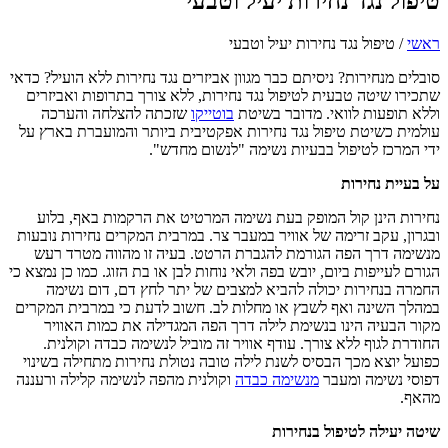
טיפול נגד נחירות יעיל וטבעי
ראשי
/
טיפול נגד נחירות יעיל וטבעי
סובלים מנחירות? ניסיתם כבר מגוון אביזרים נגד נחירות ללא הועיל? כדאי
שתכירו שיטה טבעית לטיפול נגד נחירות, ללא צורך בתרופות ואביזרים
וללא תופעות לוואי. מדובר בשיטת
בוטייקו
שזכתה להצלחה והערכה
עולמית כשיטת טיפול נגד נחירות אפקטיבית ביותר והמועברת בארץ על
ידי המרכז לטיפול בבעיות נשימה "לנשום מחדש".
על בעיית נחירות
נחירות הינן קול המופק בעת נשימה המרטיט את הרקמות באף, בלוע
ובגרון, עקב זרימה של אוויר במעבר צר. במרבית המקרים נחירות נובעות
מנשימה דרך הפה הגורמת להגברת הרטט. בעיה זו מהווה מטרד רעש
הגורם לעייפות ביום, יובש בפה ולאי נוחות לבן או בת הזוג. כמו כן נמצא כי
החמרה בנחירות יכולה להביא למצבים של יתר לחץ דם, דום נשימה
במהלך השינה ואף לשבץ או מחלות לב. חשוב לדעת כי במרבית המקרים
מקור הבעיה הינו בנשימת לילה דרך הפה המגדילה את כמות האוויר
החודרת לגוף ללא צורך. עודף אוויר זה מוביל לנשימה כבדה וקולנית.
כפועל יוצא מכך הבסיס לשנת לילה טובה נטולת נחירות מתחילה בשינוי
דפוסי נשימה ומעבר
מנשימה כבדה
וקולנית מהפה לנשימה קלילה ורעננה
מהאף.
שיטה יעילה לטיפול בנחירות