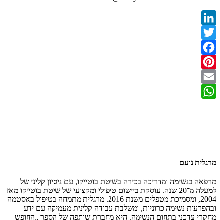
LinkedIn
Twitter
Facebook
Pinterest
Email
WhatsApp
מרגלית נועם
מרפאה בנשימה ומדריכה בכירה בשיטת בוטייקו, עם ניסיון קליני של
למעלה מ־20 שנה. עוסקת ביישום טיפולי ומקצועי של שיטת בוטייקו מאז
2004, ומסמיכת מטפלים משנת 2016. מרגלית מתמחה בטיפול באסטמה
ובהפרעות נשימה כרוניות, ומשלבת עבודה קלינית מעמיקה עם ידע
מחקרי עדכני בתחום הנשימה. היא מחברת שותפה של הספר „החופש