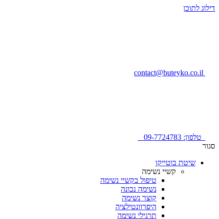
דילוג לתוכן
contact@buteyko.co.il
טלפון: 09-7724783
סגור
שיטת בוטייקו
קשיי נשימה
טיפול בקשיי נשימה
נשימה נכונה
קוצר נשימה
היפרוונטילציה
תרגילי נשימה