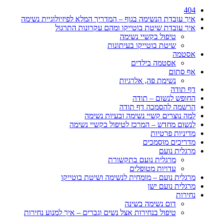
404
איך עובדת הנשימה בגוף – המדריך המלא לפיזיולוגיית נשימה
איך עובדת שיטת בוטייקו ומהם עקרונות התרגול
טיפול בקשיי נשימה
שיטת בוטייקו בעיתונות
אסטמה
אסטמה בילדים
אף סתום
נשימת פה, אלרגיות
דף תודה
החופש לנשום – תודה
הרשמה להסמכה דף תודה
למה נוצרים קשיי נשימה ובעיות נשימה
לנשום מחדש – המרכז לטיפול בקשיי נשימה
מדיניות פרטיות
מדריכים מוסמכים
מרגלית נועם
מרגלית נועם בתקשורת
עדויות מטופלים
מרגלית נועם – מומחית לנשימה ושיטת בוטייקו
מרגלית נועם ישן
נחירות
דום נשימה בשינה
טיפול בנחירות אצל נשים וגברים – איך למנוע נחירות