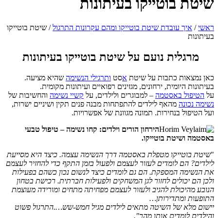
שיטת בוטייקו בעיתונות
ראשי
/
איך עובדת שיטת בוטייקו ומהם עקרונות התרגול
/
שיטת בוטייקו
בעיתונות
מרגלית נועם על שיטת בוטייקו בעיתונות
כאן נמצאות כתבות על שיטת
א
סט
ותרגילי הנשימה
שהיא מציעה.
בעיתונות היומית, ירחונים, מגזינים רפואיים ועיתונות מקומית.
על
הטיפול באסטמה
– למבוגרים ולילדים, על
קשיי נשימה
והחשיבות של
נשימה נכונה
מהאף לילדים להתפתחות מבנה פנים תקין ושיניים ישרות,
ועל הטיפול בנחירות. תמונה מגוונת של אפשרויות.
הירחון הורים וילדים: קחו נשימה – טיפול טבעי
באסטמה ושיטת בוטייקו.
"שיט
ת בוטייקו מטפלת באסטמה דרך הנשימה עצמה. כיצד היא מסייעת
לילדים? הם לומדים לעזור לעצמם ולפעול בזמן התקף כדי להחזיר לעצמם
את הנשימה המספקת. הם גם לומדים כיצד לנשום נכון כשהם בפעילות
ולכן הם יכולים לחזור לגן המשחקים ולפעילות חברתית. רכישת בטחון
הנובע מהיכולת להגיב ולעזור לעצמם מפחיתה מתחים ומורידה מעוצמת
התופעות ומתדירותן…
יישום מלא של השיטה מתאים לילדים מגיל חמש-שש….התרגול פשוט
והילדים לומדים אותו מהר".