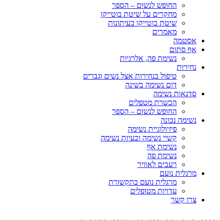
החופש לנשום – הספר
מחקרים על שיטת בוטייקו
שיטת בוטייקו בעיתונות
מאמרים
אסטמה
אף סתום
נשימת פה, אלרגיות
נחירות
טיפול בנחירות אצל נשים וגברים
דום נשימה בשינה
סדנאות נשימה
הכשרת מטפלים
החופש לנשום – הספר
נשימה נכונה
פיזיולוגיית נשימה
קשיי נשימה ובעיות נשימה
נשימת אף
נשימת פה
רעבים לאוויר
מרגלית נועם
מרגלית נועם בתקשורת
עדויות מטופלים
צרו קשר