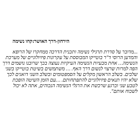
הירחון-דרך האושר:קחו נשימה
..
.מדובר על סדרת תרגילי נשימה ותכנית הדרכה ממחקרו של הרופא
והמדען הרוסי ד"ר בוטייקו המבוססת על עקרונות פיזיולוגיים של מערכת
הנשימה… אחת מבעיות הנשימה העיקיות נעוצה בכך שרובנו נושמים דרך
הפה למרות שרצוי לנשום דרך האף. … משתמשים בשיטת בוטייקו בשני
שלבים. בשלב הראשון מקלים על הסמפטומים ובשלב השני דואגים לכך
שלא יהיו תנאים פיזיולוגיים להתפתחותם. …עם הזמן השיטה הופכת
לטבע שני וברגע שרכשת את הרגלי הנשימה הנכוהים, אתה לא יכול
לשכוח אותם".