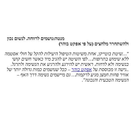
מנטה:נושמים לרווחה. לנשום נכון
ולהשתחרר מלחצים (על פי אפקט בוהר)
"…שיטת בוטייקו, אחת משיטות הטיפול היעילות להקל על חולי אסטמה
ללא שימוש בתרופות… לפי השיטה יש להגיב מיד כאשר חשים קושי
בנשימה ולא לדחות. ראשית יש להירגע ולהרגיע את הנשימה ולתרגל.
..גישה זו מבוססת על
אפקט בוהר
– ככל שנושמים כמות גדולה יותר של
אוויר פחות חמצן מגיע לרקמות… גם מיישמים נשימה דרך האף –
הנשימה הטבעית והנכונה".