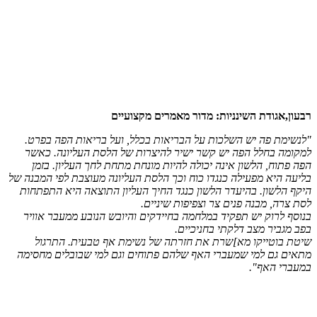
רבעון,אגודת השינניות: מדור מאמרים מקצועיים
"לנשימת פה יש השלכות על הבריאות בכלל, ועל בריאות הפה בפרט.
למקומה בחלל הפה יש קשר ישיר להיצרות של הלסת העליונה. כאשר
הפה פתוח, הלשון אינה יכולה להיות מונחת מתחת לחך העליון. בזמן
בליעה היא מפעילה כנגדו כוח וכך הלסת העליונה מעוצבת לפי המבנה של
היקף הלשון. בהיעדר הלשון כנגד החיך העליון התוצאה היא התפתחות
לסת צרה, מבנה פנים צר וצפיפות שיניים.
בנוסף לרוק יש תפקיד במלחמה בחיידקים והיובש הנובע ממעבר אוויר
בפב מגביר מצב דלקתי בחניכיים.
שיטת בוטייקו מא]שרת את חזרתה של נשימת אף טבעית. התרגול
מתאים גם למי שמעברי האף שלהם פתוחים וגם למי שבובלים מחסימה
במעברי האף".