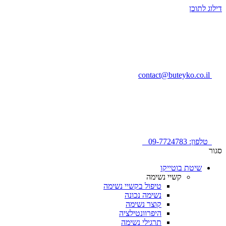
דילוג לתוכן
contact@buteyko.co.il
טלפון: 09-7724783
סגור
שיטת בוטייקו
קשיי נשימה
טיפול בקשיי נשימה
נשימה נכונה
קוצר נשימה
היפרוונטילציה
תרגילי נשימה