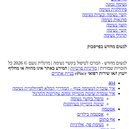
נשימה נכונה
פיזיולוגית נשימה
קשיי נשימה ובעיות נשימה
סדנאות נשימה
קוצר נשימה
קשיי נשימה
תרגילי נשימה
לנשום מחדש בפייסבוק
לנשום מחדש - המרכז לטיפול בקשיי נשימה | מרגלית נועם © 2026 כל
הזכויות שמורות |
מדיניות פרטיות
|
המידע באתר אינו מהווה או מחליף
ייעוץ ו/או שירות רפואי
ePlace
בניית אתרים
404
איך עובדת הנשימה בגוף – המדריך המלא לפיזיולוגיית נשימה
איך עובדת שיטת בוטייקו ומהם עקרונות התרגול
טיפול בקשיי נשימה
שיטת בוטייקו בעיתונות
אסטמה
אסטמה בילדים
אף סתום
נשימת פה, אלרגיות