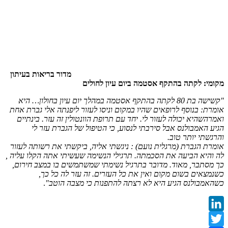
מדור בריאות בעיתון
מקומי: לקתה בהתקף אסטמה ביום עיון לחולים
"קשישה בת 80 לקתה בהתקף אסטמה במהלך יום עיון בחולון… היא
אומרת: בנוסף לרופאים שהיו במקום וניסו לעזור ליפנתה אלי גברת אחת
ואמרהשהיא יכולה לעזור לי. יחד עם תרופת הוונטולין זה עזר. בינתיים
הגיע האמבולנס אבל סירבתי לנסוע, כי הטיפול של הגברת עזר לי
והרגשתי יותר טוב.
אומרת הגברת (מרגלית נועם) : ניגשתי אליה, ביקשתי את רשותה לעזור
לה והיא הביעה את הסכמתה. תרגילי הנשימה שעשיתי אתה הקלו עליה ,
כך מסתבר, מאוד. מדובר בתרגיל נשימתי שמשתמשים בו במצב חירום,
כשנמצאים בשום מקום ואין את כל העזרים. זה עזר לה כל כך,
כשהאמבולנס הגיע היא לא רצתה להתפנות כי מצבה הוטב"
.
LinkedIn