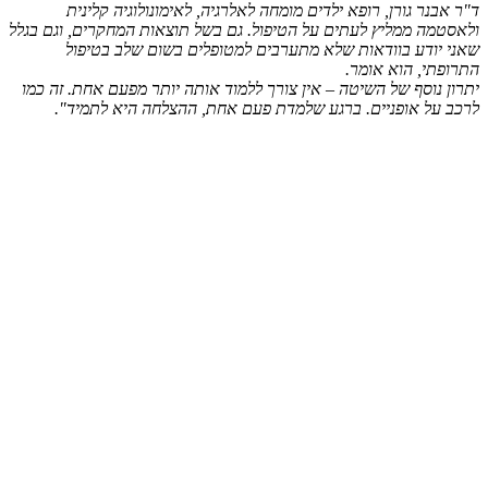
ד"ר אבנר גורן, רופא ילדים מומחה לאלרגיה, לאימונולוגיה קלינית
ולאסטמה ממליץ לעתים על הטיפול. גם בשל תוצאות המחקרים, וגם בגלל
שאני יודע בוודאות שלא מתערבים למטופלים בשום שלב בטיפול
התרופתי, הוא אומר.
יתרון נוסף של השיטה – אין צורך ללמוד אותה יותר מפעם אחת. זה כמו
לרכב על אופניים. ברגע שלמדת פעם אחת, ההצלחה היא לתמיד".